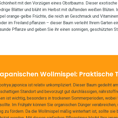
 Schönheit mit den Vorzügen eines Obstbaums. Dieser exotische
edrige Blätter und blüht im Herbst mit duftenden weißen Blüten. Im
el orange-gelbe Früchte, die reich an Geschmack und Vitaminen 
oder im Freiland pflanzen – dieser Baum verleiht Ihrem Garten ein 
sunde Pflanze und geben Sie ihr einen sonnigen, geschützten St
 japanischen Wollmispel: Praktische 
botrya japonica ist relativ unkompliziert. Dieser Baum gedeiht 
 schattigen Standort und bevorzugt gut durchlässigen, nährstoff
n ist wichtig, besonders in trockenen Sommerperioden, wobei
ollte. Im Frühjahr können Sie organischen Dünger verabreiche
ng zu fördern. Da die Wollmispel mäßig winterhart ist, sollte sie
hützt werden. Mit diesen einfachen Pflegetipps bleibt Ihre japa