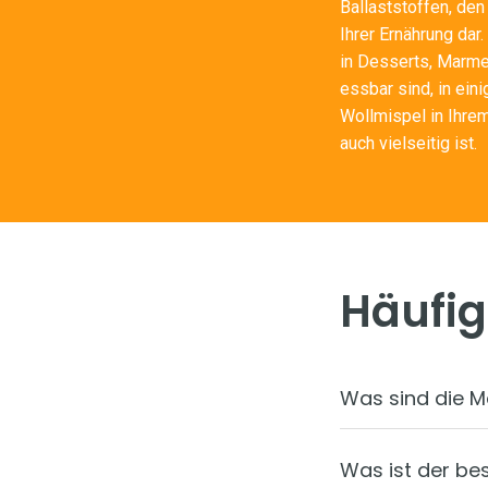
Ballaststoffen, den
Ihrer Ernährung dar
in Desserts, Marme
essbar sind, in ein
Wollmispel in Ihrem
auch vielseitig ist.
Häufig
Was sind die M
Was ist der be