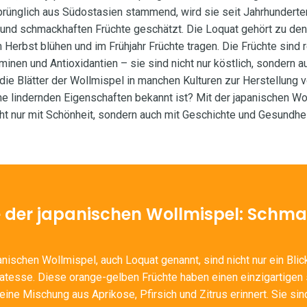
rünglich aus Südostasien stammend, wird sie seit Jahrhunderten
r und schmackhaften Früchte geschätzt. Die Loquat gehört zu de
Herbst blühen und im Frühjahr Früchte tragen. Die Früchte sind r
aminen und Antioxidantien – sie sind nicht nur köstlich, sondern 
die Blätter der Wollmispel in manchen Kulturen zur Herstellung
ne lindernden Eigenschaften bekannt ist? Mit der japanischen Wo
cht nur mit Schönheit, sondern auch mit Geschichte und Gesundhei
e der japanischen Wollmispel: Schm
anischen Wollmispel, auch Loquat genannt, sind nicht nur ein Bli
atesse. Diese orange-gelben Früchte haben einen einzigartigen
ine Mischung aus Aprikose, Pfirsich und Zitrus erinnert. Sie sin