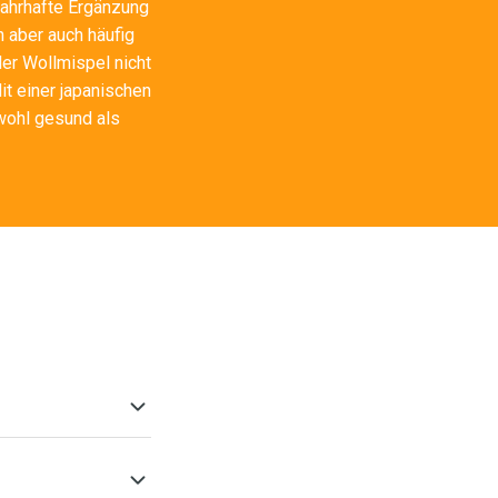
nahrhafte Ergänzung
n aber auch häufig
er Wollmispel nicht
it einer japanischen
owohl gesund als