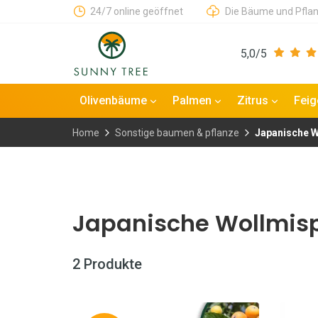
24/7 online geöffnet
Die Bäume und Pflan
5,0/5
Olivenbäume
Palmen
Zitrus
Fei
Home
Sonstige baumen & pflanze
Japanische W
Japanische Wollmis
2 Produkte