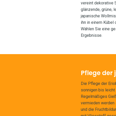
vereint dekorative
glänzende, grüne, l
japanische Wollmisp
ihn in einem Kübel 
Wählen Sie eine ge
Ergebnisse.
Pflege der
Die Pflege der Erio
sonnigen bis leicht
Regelmäßiges Gieße
vermieden werden s
und die Fruchtbildu
mit Vliesstoff gesc