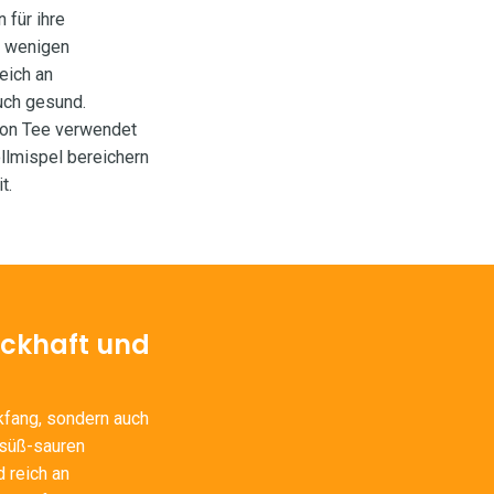
 für ihre
n wenigen
eich an
auch gesund.
 von Tee verwendet
llmispel bereichern
t.
ackhaft und
ckfang, sondern auch
 süß-sauren
d reich an