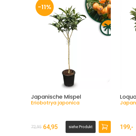
-11%
Japanische Mispel
Loqua
Eriobotrya japonica
Japan
64,95
199,-
72,95
siehe Produkt