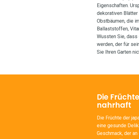
Eigenschaften. Ursp
dekorativen Blätte
Obstbäumen, die im 
Ballaststoffen, Vit
Wussten Sie, dass 
werden, der für sei
Sie Ihren Garten ni
Die Frücht
nahrhaft
Die Früchte der jap
eine gesunde Delik
Geschmack, der an e