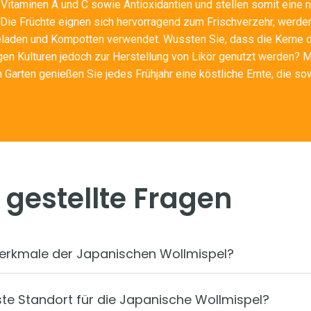
 Vitaminen A und C sowie Antioxidantien und stellen somit eine 
. Die Früchte eignen sich hervorragend zum Frischverzehr, werde
laden und Kompotten verwendet. Wussten Sie, dass die Kerne d
igen Kulturen jedoch zur Herstellung von Likör genutzt werden? M
 Garten genießen Sie jedes Frühjahr eine köstliche Ernte, die s
 gestellte Fragen
erkmale der Japanischen Wollmispel?
ste Standort für die Japanische Wollmispel?